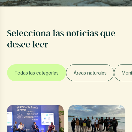
Selecciona las noticias que
desee leer
Todas las categorías
Áreas naturales
Moni