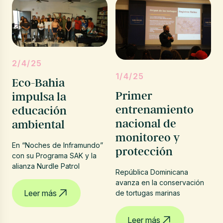
2/4/25
1/4/25
Eco-Bahia
Primer
impulsa la
entrenamiento
educación
nacional de
ambiental
monitoreo y
En “Noches de Inframundo”
protección
con su Programa SAK y la
alianza Nurdle Patrol
República Dominicana
avanza en la conservación
Leer más
de tortugas marinas
Leer más