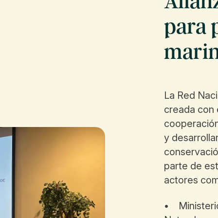
Alianz
para 
mari
La Red Naci
creada con e
cooperación
y desarrolla
conservació
parte de est
actores co
• Ministeri