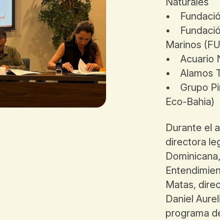
Naturales
• Fundació
• Fundació
Marinos (
• Acuario 
• Alamos T
• Grupo Piñ
Eco-Bahia)
Durante el a
directora le
Dominicana
Entendimien
Matas, dire
Daniel Aure
programa de