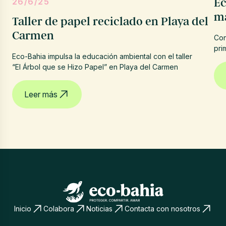
26/6/25
Ec
ma
Taller de papel reciclado en Playa del
Carmen
Con
pri
Eco-Bahia impulsa la educación ambiental con el taller
“El Árbol que se Hizo Papel” en Playa del Carmen
Leer más
Inicio
Colabora
Noticias
Contacta con nosotros